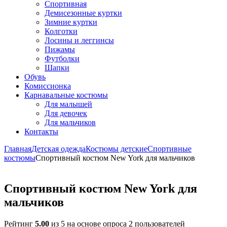
Спортивная
Демисезонные куртки
Зимние куртки
Колготки
Лосины и леггинсы
Пижамы
Футболки
Шапки
Обувь
Комиссионка
Карнавальные костюмы
Для малышей
Для девочек
Для мальчиков
Контакты
Главная
Детская одежда
Костюмы детские
Спортивные
костюмы
Спортивный костюм New York для мальчиков
Спортивный костюм New York для
мальчиков
Рейтинг
5.00
из 5 на основе опроса
2
пользователей