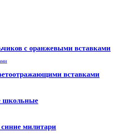
ьчиков с оранжевыми вставками
 светоотражающими вставками
е школьные
 синие милитари