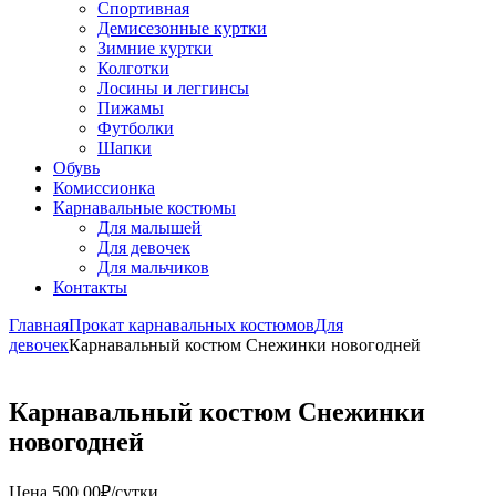
Спортивная
Демисезонные куртки
Зимние куртки
Колготки
Лосины и леггинсы
Пижамы
Футболки
Шапки
Обувь
Комиссионка
Карнавальные костюмы
Для малышей
Для девочек
Для мальчиков
Контакты
Главная
Прокат карнавальных костюмов
Для
девочек
Карнавальный костюм Снежинки новогодней
Карнавальный костюм Снежинки
новогодней
Цена
500,00
₽
/сутки