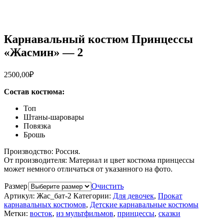
Карнавальный костюм Принцессы
«Жасмин» — 2
2500,00
₽
Состав костюма:
Топ
Штаны-шаровары
Повязка
Брошь
Производство: Россия.
От производителя: Материал и цвет костюма принцессы
может немного отличаться от указанного на фото.
Размер
Очистить
Артикул:
Жас_бат-2
Категории:
Для девочек
,
Прокат
карнавальных костюмов
,
Детские карнавальные костюмы
Метки:
восток
,
из мультфильмов
,
принцессы
,
сказки