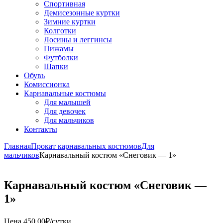
Спортивная
Демисезонные куртки
Зимние куртки
Колготки
Лосины и леггинсы
Пижамы
Футболки
Шапки
Обувь
Комиссионка
Карнавальные костюмы
Для малышей
Для девочек
Для мальчиков
Контакты
Главная
Прокат карнавальных костюмов
Для
мальчиков
Карнавальный костюм «Снеговик — 1»
Карнавальный костюм «Снеговик —
1»
Цена
450,00
₽
/сутки