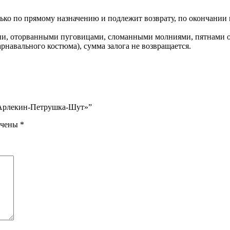
ко по прямому назначению и подлежит возврату, по окончании в
ни, оторванными пуговицами, сломанными молниями, пятнами от 
арнавального костюма), сумма залога не возвращается.
 «Арлекин-Петрушка-Шут»”
ечены
*