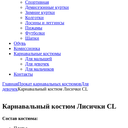
Спортивная
Демисезонные куртки
Зимние куртки
Колготки
Лосины и леггинсы
Пижамы
Футболки
Шапки
Обувь
Комиссионка
Карнавальные костюмы
Для малышей
Для девочек
Для мальчиков
Контакты
Главная
Прокат карнавальных костюмов
Для
девочек
Карнавальный костюм Лисички CL
Карнавальный костюм Лисички CL
Состав костюма: