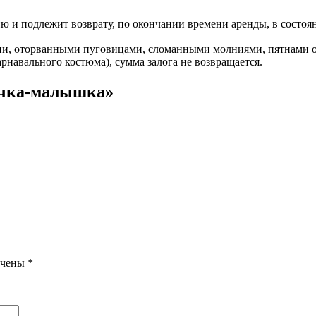
 и подлежит возврату, по окончании времени аренды, в состоян
ни, оторванными пуговицами, сломанными молниями, пятнами от 
арнавального костюма), сумма залога не возвращается.
очка-малышка»
ечены
*