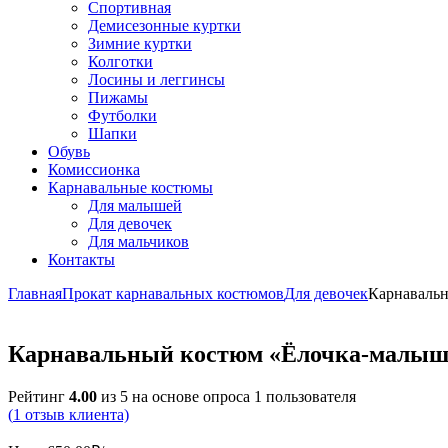
Спортивная
Демисезонные куртки
Зимние куртки
Колготки
Лосины и леггинсы
Пижамы
Футболки
Шапки
Обувь
Комиссионка
Карнавальные костюмы
Для малышей
Для девочек
Для мальчиков
Контакты
Главная
Прокат карнавальных костюмов
Для девочек
Карнаваль
Карнавальный костюм «Ёлочка-малыш
Рейтинг
4.00
из 5 на основе опроса
1
пользователя
(
1
отзыв клиента)