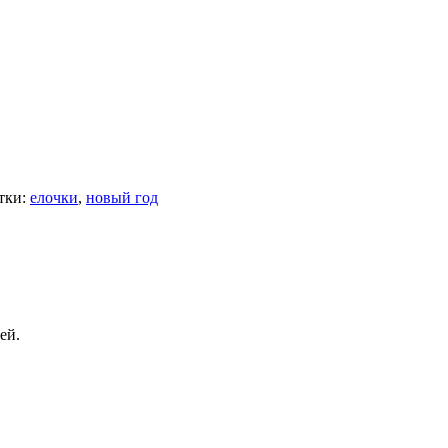
тки:
елочки
,
новый год
ей.