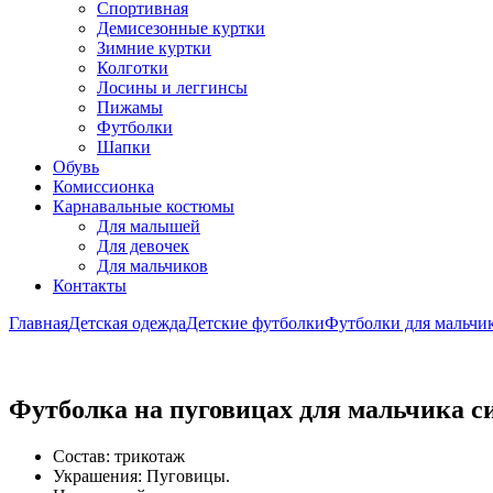
Спортивная
Демисезонные куртки
Зимние куртки
Колготки
Лосины и леггинсы
Пижамы
Футболки
Шапки
Обувь
Комиссионка
Карнавальные костюмы
Для малышей
Для девочек
Для мальчиков
Контакты
Главная
Детская одежда
Детские футболки
Футболки для мальчи
Футболка на пуговицах для мальчика с
Состав: трикотаж
Украшения: Пуговицы.