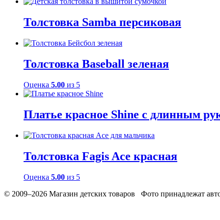
Толстовка Samba персиковая
Толстовка Baseball зеленая
Оценка
5.00
из 5
Платье красное Shine с длинным ру
Толстовка Fagis Ace красная
Оценка
5.00
из 5
© 2009–2026 Магазин детских товаров Фото принадлежат авто
Обработака персональных данных
Использование cookies
Ре