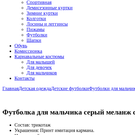
Спортивная
Демисезонные куртки
Зимние куртки
Колготки
Лосины и леггинсы
Пижамы
Футболки
Шапки
Обувь
Комиссионка
Карнавальные костюмы
Для малышей
Для девочек
Для мальчиков
Контакты
Главная
Детская одежда
Детские футболки
Футболки для мальчи
Футболка для мальчика серый меланж 
Состав: трикотаж
Украшения: Принт имитация кармана.