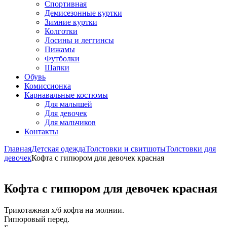
Спортивная
Демисезонные куртки
Зимние куртки
Колготки
Лосины и леггинсы
Пижамы
Футболки
Шапки
Обувь
Комиссионка
Карнавальные костюмы
Для малышей
Для девочек
Для мальчиков
Контакты
Главная
Детская одежда
Толстовки и свитшоты
Толстовки для
девочек
Кофта с гипюром для девочек красная
Кофта с гипюром для девочек красная
Трикотажная х/б кофта на молнии.
Гипюровый перед.