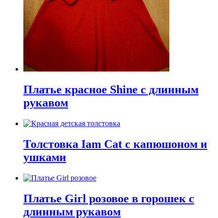
Платье красное Shine с длинным
рукавом
Толстовка Iam Cat с капюшоном и
ушками
Платье Girl розовое в горошек с
длинным рукавом