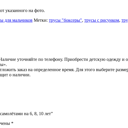
от указанного на фото.
ы для мальчиков
Метки:
трусы "боксеры"
,
трусы с рисунком
,
тр
Наличие уточняйте по телефону. Приобрести детскую одежду и о
ры».
ожить заказ на определенное время. Для этого выберите размер
бщит о наличии.
самолётами на 6, 8, 10 лет”
ечены
*