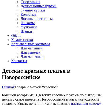
Спортивная
Демисезонные куртки
Зимние куртки
Колготки
Лосины и леггинсы
Пижамы
Футболки
Шапки
Обувь
Комиссионка
Карнавальные костюмы
Для малышей
Для девочек
Для мальчиков
Контакты
Детские красные платья в
Новороссийске
Главная
Товары с меткой “красное”
Большой ассортимент детских красных платьев по выгодным
ценам с самовывозом в Новороссийске в магазине «Детские
товары». Узнать цену или купить красные
платья для девочек
.