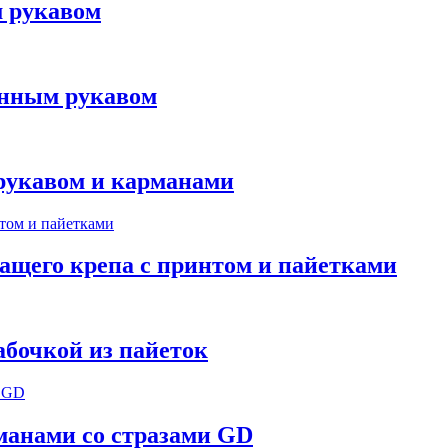
м рукавом
линным рукавом
 рукавом и карманами
ащего крепа с принтом и пайетками
абочкой из пайеток
манами со стразами GD