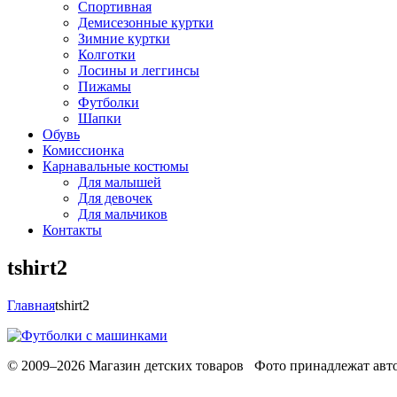
Спортивная
Демисезонные куртки
Зимние куртки
Колготки
Лосины и леггинсы
Пижамы
Футболки
Шапки
Обувь
Комиссионка
Карнавальные костюмы
Для малышей
Для девочек
Для мальчиков
Контакты
tshirt2
Главная
tshirt2
© 2009–2026 Магазин детских товаров Фото принадлежат авто
Обработака персональных данных
Использование cookies
Ре