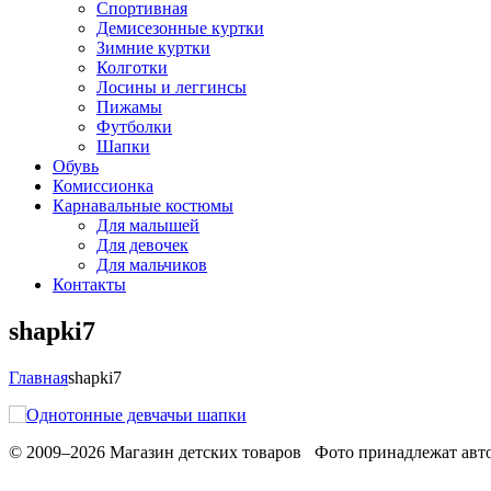
Спортивная
Демисезонные куртки
Зимние куртки
Колготки
Лосины и леггинсы
Пижамы
Футболки
Шапки
Обувь
Комиссионка
Карнавальные костюмы
Для малышей
Для девочек
Для мальчиков
Контакты
shapki7
Главная
shapki7
© 2009–2026 Магазин детских товаров Фото принадлежат авто
Обработака персональных данных
Использование cookies
Ре