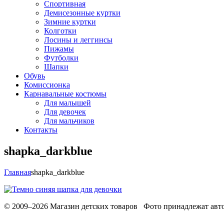
Спортивная
Демисезонные куртки
Зимние куртки
Колготки
Лосины и леггинсы
Пижамы
Футболки
Шапки
Обувь
Комиссионка
Карнавальные костюмы
Для малышей
Для девочек
Для мальчиков
Контакты
shapka_darkblue
Главная
shapka_darkblue
© 2009–2026 Магазин детских товаров Фото принадлежат авто
Обработака персональных данных
Использование cookies
Ре