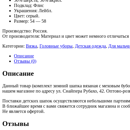
50% шерсть, 50% акрил.
Подклад: Флис
Украшения: Лейбл.
Цвет: серый.
Размер: 54 — 58
Производство: Россия.
От производителя: Материал и цвет может немного отличаться 
Категории:
Вязка
,
Головные уборы
,
Детская одежда
,
Для мальч
Описание
Отзывы (0)
Описание
Данный товар (комплект зимний шапка вязаная с меховым бубон
нашем магазине по адресу ул. Снайпера Рубахо, 42. Оптово-р
Поставки детских шапок осуществляются небольшими партиями.
В ближайшее время с вами свяжется сотрудник магазина и соо
Не является офертой.
Отзывы