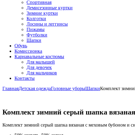
Спортивная
Демисезонные куртки
Зимние куртки
Колготки
Лосины и леггинсы
Пижамы
Футболки
Шапки
Обувь
Комиссионка
Карнавальные костюмы
Для малышей
Для девочек
Для мальчиков
Контакты
Главная
Детская одежда
Головные уборы
Шапки
Комплект зимний
Комплект зимний серый шапка вязаная 
Комплект зимний серый шапка вязаная с меховым бубоном и сн