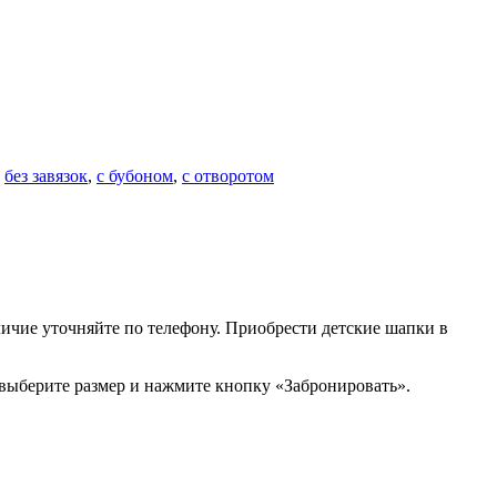
:
без завязок
,
с бубоном
,
с отворотом
личие уточняйте по телефону. Приобрести детские шапки в
выберите размер и нажмите кнопку «Забронировать».