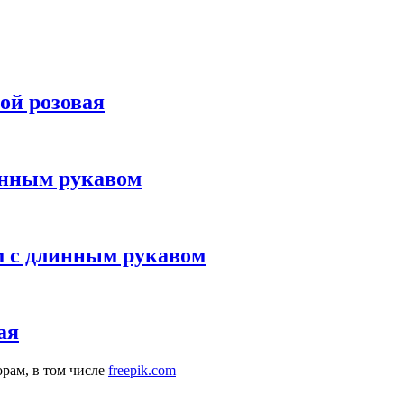
ой розовая
линным рукавом
м с длинным рукавом
ая
рам, в том числе
freepik.com
комендательные технологии