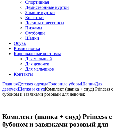
Спортивная
Демисезонные куртки
Зимние куртки
Колготки
Лосины и леггинсы
Пижамы
Футболки
Шапки
Обувь
Комиссионка
Карнавальные костюмы
Для малышей
Для девочек
Для мальчиков
Контакты
Главная
Детская одежда
Головные уборы
Шапки
Для
девочек
Шапка и снуд
Комплект (шапка + снуд) Princess с
бубоном и завязками розовый для девочек
Комплект (шапка + снуд) Princess с
бубоном и завязками розовый для