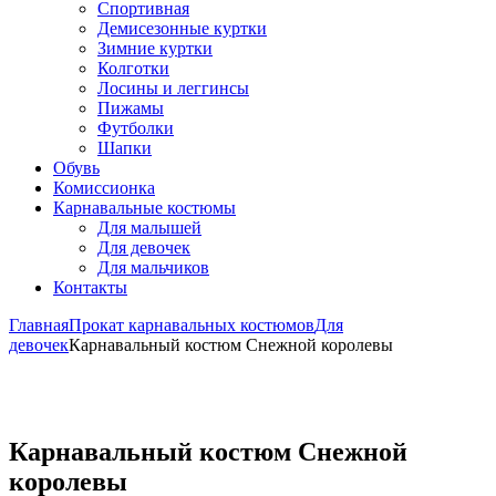
Спортивная
Демисезонные куртки
Зимние куртки
Колготки
Лосины и леггинсы
Пижамы
Футболки
Шапки
Обувь
Комиссионка
Карнавальные костюмы
Для малышей
Для девочек
Для мальчиков
Контакты
Главная
Прокат карнавальных костюмов
Для
девочек
Карнавальный костюм Снежной королевы
Карнавальный костюм Снежной
королевы