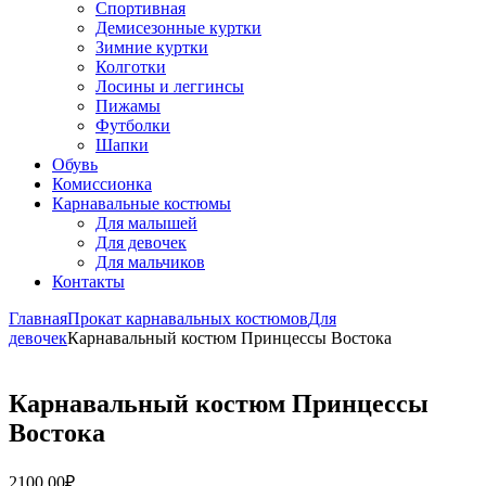
Спортивная
Демисезонные куртки
Зимние куртки
Колготки
Лосины и леггинсы
Пижамы
Футболки
Шапки
Обувь
Комиссионка
Карнавальные костюмы
Для малышей
Для девочек
Для мальчиков
Контакты
Главная
Прокат карнавальных костюмов
Для
девочек
Карнавальный костюм Принцессы Востока
Карнавальный костюм Принцессы
Востока
2100,00
₽