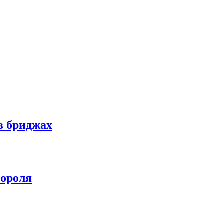
в бриджах
ороля