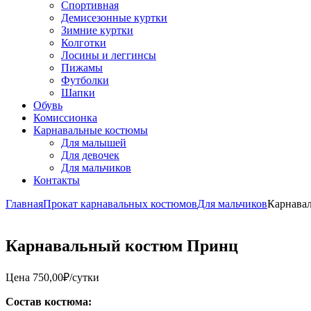
Спортивная
Демисезонные куртки
Зимние куртки
Колготки
Лосины и леггинсы
Пижамы
Футболки
Шапки
Обувь
Комиссионка
Карнавальные костюмы
Для малышей
Для девочек
Для мальчиков
Контакты
Главная
Прокат карнавальных костюмов
Для мальчиков
Карнава
Карнавальный костюм Принц
Цена
750,00
₽
/сутки
Состав костюма: