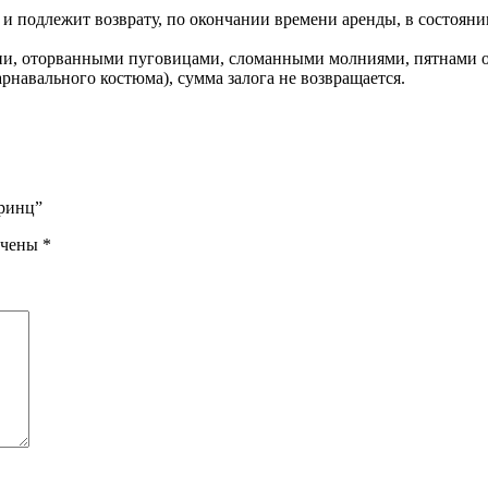
и подлежит возврату, по окончании времени аренды, в состоянии
ни, оторванными пуговицами, сломанными молниями, пятнами от 
арнавального костюма), сумма залога не возвращается.
Принц”
ечены
*