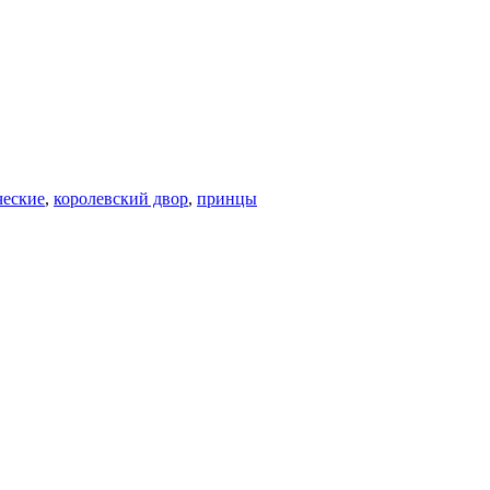
ческие
,
королевский двор
,
принцы