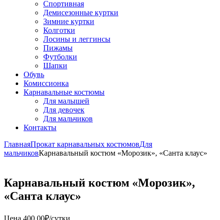
Спортивная
Демисезонные куртки
Зимние куртки
Колготки
Лосины и леггинсы
Пижамы
Футболки
Шапки
Обувь
Комиссионка
Карнавальные костюмы
Для малышей
Для девочек
Для мальчиков
Контакты
Главная
Прокат карнавальных костюмов
Для
мальчиков
Карнавальный костюм «Морозик», «Санта клаус»
Карнавальный костюм «Морозик»,
«Санта клаус»
Цена
400,00
₽
/сутки