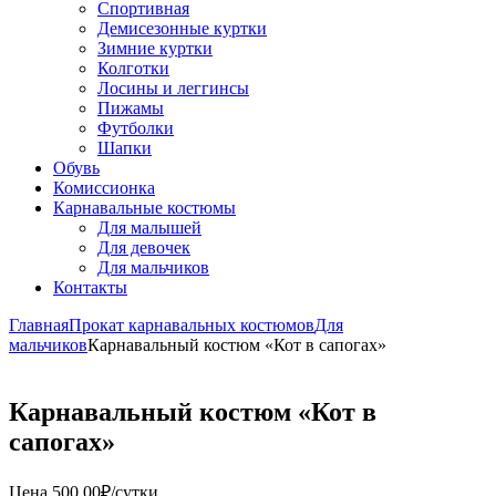
Спортивная
Демисезонные куртки
Зимние куртки
Колготки
Лосины и леггинсы
Пижамы
Футболки
Шапки
Обувь
Комиссионка
Карнавальные костюмы
Для малышей
Для девочек
Для мальчиков
Контакты
Главная
Прокат карнавальных костюмов
Для
мальчиков
Карнавальный костюм «Кот в сапогах»
Карнавальный костюм «Кот в
сапогах»
Цена
500,00
₽
/сутки