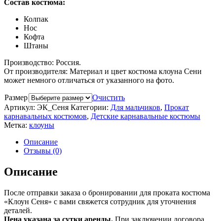
Состав костюма:
Колпак
Нос
Кофта
Штаны
Производство: Россия.
От производителя: Материал и цвет костюма клоуна Сени
может немного отличаться от указанного на фото.
Размер
Очистить
Артикул:
ЭК_Сеня
Категории:
Для мальчиков
,
Прокат
карнавальных костюмов
,
Детские карнавальные костюмы
Метка:
клоуны
Описание
Отзывы (0)
Описание
После отправки заказа о бронировании для проката костюма
«Клоун Сеня» с вами свяжется сотрудник для уточнения
деталей.
Цена указана за сутки аренды.
При заключении договора