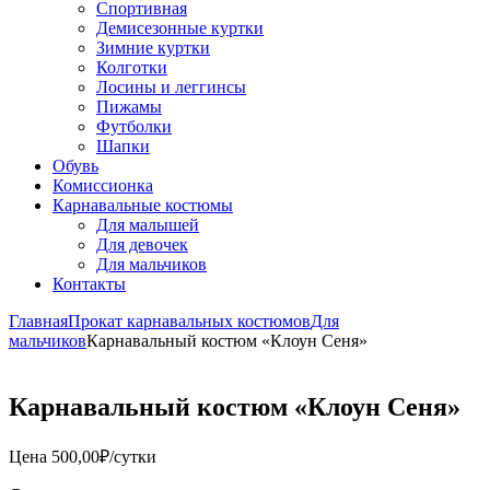
Спортивная
Демисезонные куртки
Зимние куртки
Колготки
Лосины и леггинсы
Пижамы
Футболки
Шапки
Обувь
Комиссионка
Карнавальные костюмы
Для малышей
Для девочек
Для мальчиков
Контакты
Главная
Прокат карнавальных костюмов
Для
мальчиков
Карнавальный костюм «Клоун Сеня»
Карнавальный костюм «Клоун Сеня»
Цена
500,00
₽
/сутки