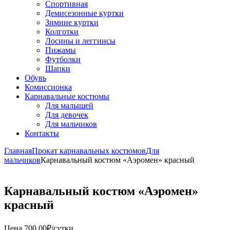
Спортивная
Демисезонные куртки
Зимние куртки
Колготки
Лосины и леггинсы
Пижамы
Футболки
Шапки
Обувь
Комиссионка
Карнавальные костюмы
Для малышей
Для девочек
Для мальчиков
Контакты
Главная
Прокат карнавальных костюмов
Для
мальчиков
Карнавальный костюм «Аэромен» красный
Карнавальный костюм «Аэромен»
красный
Цена
700,00
₽
/сутки