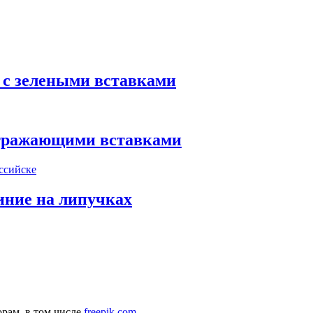
 с зелеными вставками
оотражающими вставками
иние на липучках
рам, в том числе
freepik.com