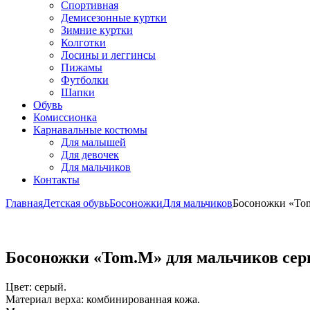
Спортивная
Демисезонные куртки
Зимние куртки
Колготки
Лосины и леггинсы
Пижамы
Футболки
Шапки
Обувь
Комиссионка
Карнавальные костюмы
Для малышей
Для девочек
Для мальчиков
Контакты
Главная
Детская обувь
Босоножки
Для мальчиков
Босоножки «Tom
Босоножки «Tom.M» для мальчиков сер
Цвет: серый.
Материал верха: комбинированная кожа.