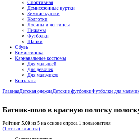
Спортивная
Демисезонные куртки
Зимние куртки
Колготки
Лосины и леггинсы
Пижамы
Футболки
Шапки
Обувь
Комиссионка
Карнавальные костюмы
Для малышей
Для девочек
Для мальчиков
Контакты
Главная
Детская одежда
Детские футболки
Футболки для мальчи
Батник-поло в красную полоску полоск
Рейтинг
5.00
из 5 на основе опроса
1
пользователя
(
1
отзыв клиента)