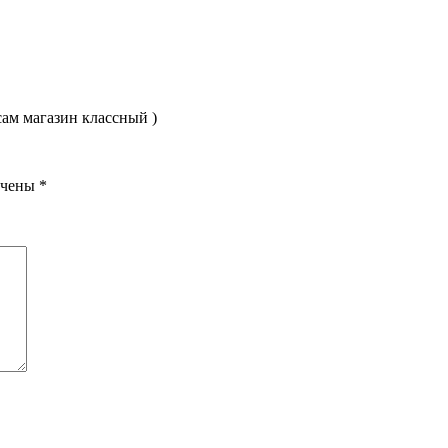
сам магазин классный )
ечены
*