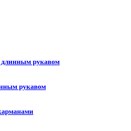
с длинным рукавом
линным рукавом
 карманами