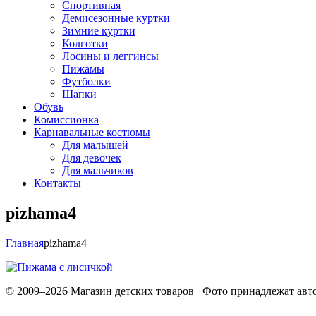
Спортивная
Демисезонные куртки
Зимние куртки
Колготки
Лосины и леггинсы
Пижамы
Футболки
Шапки
Обувь
Комиссионка
Карнавальные костюмы
Для малышей
Для девочек
Для мальчиков
Контакты
pizhama4
Главная
pizhama4
© 2009–2026 Магазин детских товаров Фото принадлежат авто
Обработака персональных данных
Использование cookies
Ре