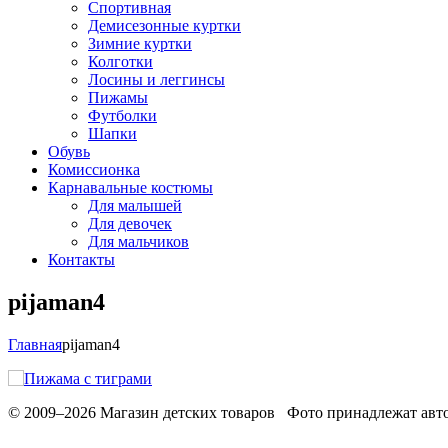
Спортивная
Демисезонные куртки
Зимние куртки
Колготки
Лосины и леггинсы
Пижамы
Футболки
Шапки
Обувь
Комиссионка
Карнавальные костюмы
Для малышей
Для девочек
Для мальчиков
Контакты
pijaman4
Главная
pijaman4
© 2009–2026 Магазин детских товаров Фото принадлежат авто
Обработака персональных данных
Использование cookies
Ре