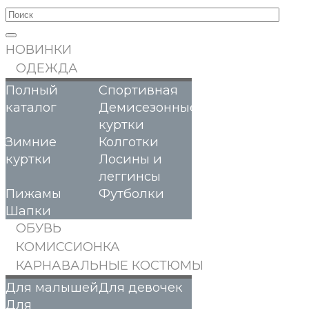
НОВИНКИ
ОДЕЖДА
Полный
Спортивная
каталог
Демисезонные
куртки
Зимние
Колготки
куртки
Лосины и
леггинсы
Пижамы
Футболки
Шапки
ОБУВЬ
КОМИССИОНКА
КАРНАВАЛЬНЫЕ КОСТЮМЫ
Для малышей
Для девочек
Для