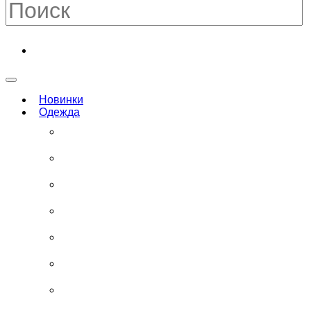
Новинки
Одежда
Полный каталог
Спортивная
Демисезонные куртки
Зимние куртки
Колготки
Лосины и леггинсы
Пижамы