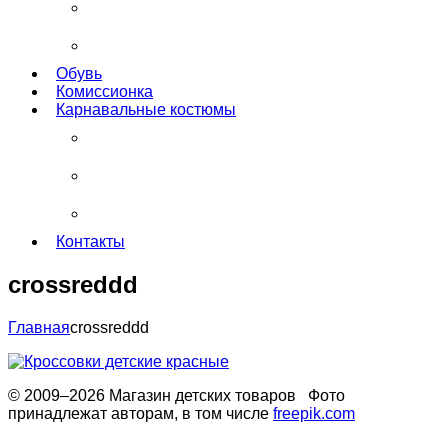
Футболки
Шапки
Обувь
Комиссионка
Карнавальные костюмы
Для малышей
Для девочек
Для мальчиков
Контакты
crossreddd
Главная
crossreddd
© 2009–2026 Магазин детских товаров Фото
принадлежат авторам, в том числе
freepik.com
Обработака персональных данных
Использование