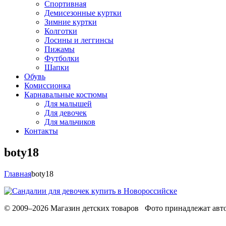
Спортивная
Демисезонные куртки
Зимние куртки
Колготки
Лосины и леггинсы
Пижамы
Футболки
Шапки
Обувь
Комиссионка
Карнавальные костюмы
Для малышей
Для девочек
Для мальчиков
Контакты
boty18
Главная
boty18
© 2009–2026 Магазин детских товаров Фото принадлежат авто
Обработака персональных данных
Использование cookies
Ре